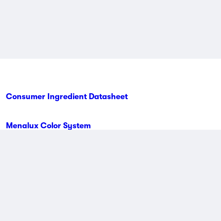
Consumer Ingredient Datasheet
Menalux Color System
Podaci o kontaktu
Uvjeti i odredbe